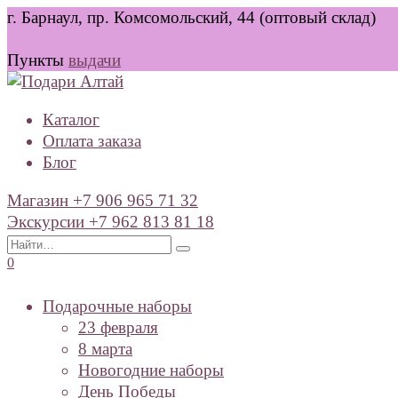
Перейти
г. Барнаул, пр. Комсомольский, 44 (оптовый склад)
к
содержанию
Пункты
выдачи
Каталог
Оплата заказа
Блог
Магазин +7 906 965 71 32
Экскурсии +7 962 813 81 18
Search
for:
0
Подарочные наборы
23 февраля
8 марта
Новогодние наборы
День Победы