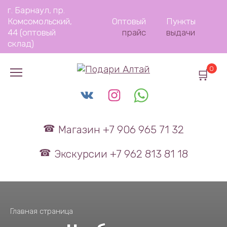
Перейти
г. Барнаул, пр.
к
Комсомольский,
Оптовый
Пункты
содержанию
44 (оптовый
прайс
выдачи
склад)
0
Магазин +7 906 965 71 32
Экскурсии +7 962 813 81 18
Главная страница