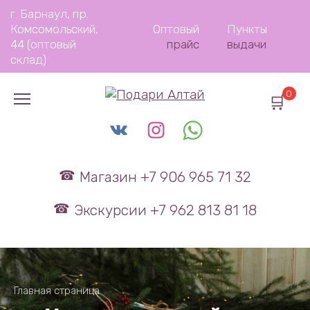
Перейти
г. Барнаул, пр.
к
Комсомольский,
Оптовый
Пункты
содержанию
44 (оптовый
прайс
выдачи
склад)
0
Магазин +7 906 965 71 32
Экскурсии +7 962 813 81 18
Главная страница