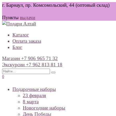
Перейти
г. Барнаул, пр. Комсомольский, 44 (оптовый склад)
к
содержанию
Пункты
выдачи
Каталог
Оплата заказа
Блог
Магазин +7 906 965 71 32
Экскурсии +7 962 813 81 18
Search
for:
0
Подарочные наборы
23 февраля
8 марта
Новогодние наборы
День Победы