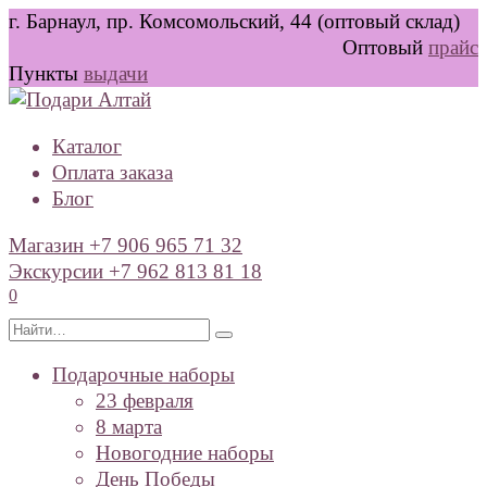
Перейти
г. Барнаул, пр. Комсомольский, 44 (оптовый склад)
к
Оптовый
прайс
содержанию
Пункты
выдачи
Каталог
Оплата заказа
Блог
Магазин +7 906 965 71 32
Экскурсии +7 962 813 81 18
0
Search
for:
Подарочные наборы
23 февраля
8 марта
Новогодние наборы
День Победы