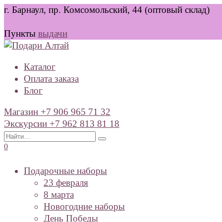
Перейти
г. Барнаул, пр. Комсомольский, 44 (оптовый склад)
к
содержанию
Пункты
выдачи
Каталог
Оплата заказа
Блог
Магазин +7 906 965 71 32
Экскурсии +7 962 813 81 18
Search
for:
0
Подарочные наборы
23 февраля
8 марта
Новогодние наборы
День Победы