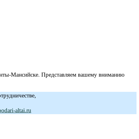
анты-Мансийске. Представляем вашему вниманию
отрудничестве,
dari-altai.ru