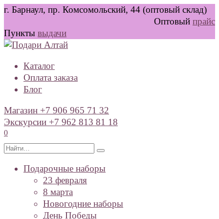
Перейти
г. Барнаул, пр. Комсомольский, 44 (оптовый склад)
к
Оптовый
прайс
содержанию
Пункты
выдачи
Каталог
Оплата заказа
Блог
Магазин +7 906 965 71 32
Экскурсии +7 962 813 81 18
0
Search
for:
Подарочные наборы
23 февраля
8 марта
Новогодние наборы
День Победы