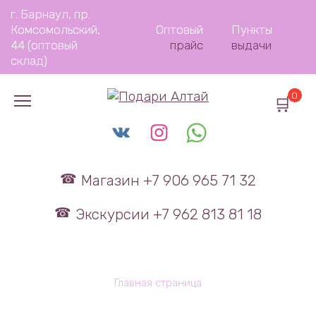
Перейти
г. Барнаул, пр.
к
Комсомольский,
Оптовый
Пункты
содержанию
44 (оптовый
прайс
выдачи
склад)
0
Магазин +7 906 965 71 32
Экскурсии +7 962 813 81 18
Главная страница