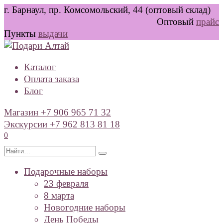
Перейти
г. Барнаул, пр. Комсомольский, 44 (оптовый склад)
к
Оптовый
прайс
содержанию
Пункты
выдачи
Каталог
Оплата заказа
Блог
Магазин +7 906 965 71 32
Экскурсии +7 962 813 81 18
0
Search
for:
Подарочные наборы
23 февраля
8 марта
Новогодние наборы
День Победы