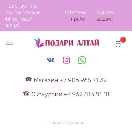
Перейти
г. Барнаул, пр.
к
Комсомольский,
Оптовый
Пункты
содержанию
44 (оптовый
прайс
выдачи
склад)
0
Магазин +7 906 965 71 32
Экскурсии +7 962 813 81 18
Главная страница