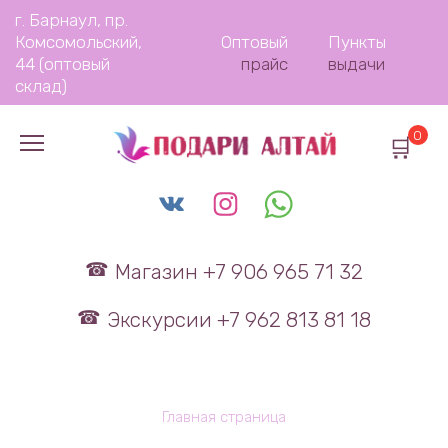
Перейти
г. Барнаул, пр.
к
Комсомольский,
Оптовый
Пункты
содержанию
44 (оптовый
прайс
выдачи
склад)
0
Магазин +7 906 965 71 32
Экскурсии +7 962 813 81 18
Главная страница