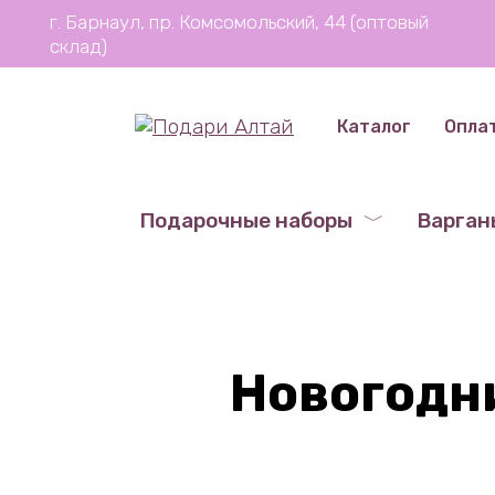
Перейти
г. Барнаул, пр. Комсомольский, 44 (оптовый
к
склад)
содержанию
Каталог
Опла
Подарочные наборы
Варган
Новогодн