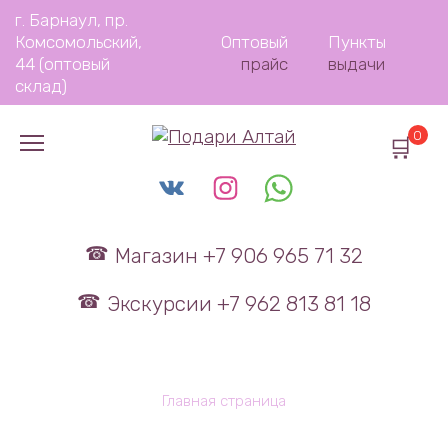
Перейти
г. Барнаул, пр.
к
Комсомольский,
Оптовый
Пункты
содержанию
44 (оптовый
прайс
выдачи
склад)
0
Магазин +7 906 965 71 32
Экскурсии +7 962 813 81 18
Главная страница