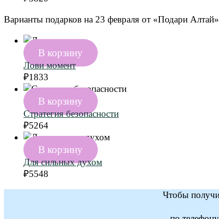
Варианты подарков на 23 февраля от «Подари Алтай» 
В корзину
Лови момент
₽
1833
В корзину
Стратегия безопасности
₽
5264
В корзину
Для сильных духом
₽
5548
Чтобы получит
по телефон