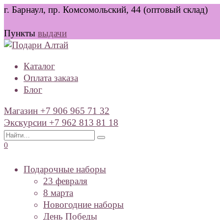
Перейти
г. Барнаул, пр. Комсомольский, 44 (оптовый склад)
к
содержанию
Пункты
выдачи
Каталог
Оплата заказа
Блог
Магазин +7 906 965 71 32
Экскурсии +7 962 813 81 18
Search
for:
0
Подарочные наборы
23 февраля
8 марта
Новогодние наборы
День Победы