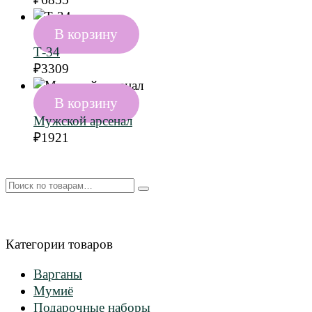
В корзину
Т-34
₽
3309
В корзину
Мужской арсенал
₽
1921
Искать:
Категории товаров
Варганы
Мумиё
Подарочные наборы