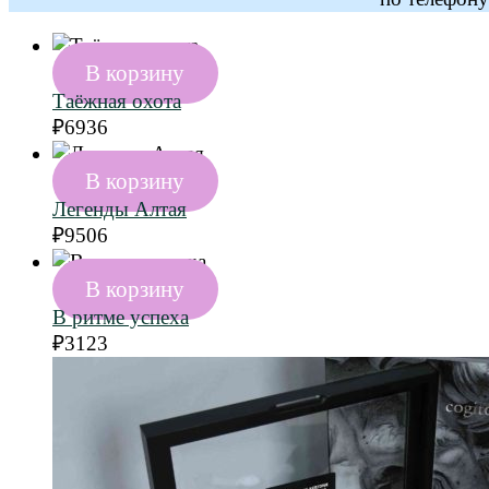
В корзину
Таёжная охота
₽
6936
В корзину
Легенды Алтая
₽
9506
В корзину
В ритме успеха
₽
3123