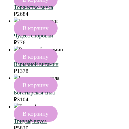
Торжество вкуса
₽
2684
В корзину
Чудеса сноровки
₽
776
В корзину
Взрывной витамин
₽
1378
В корзину
Богатырская сила
₽
3104
В корзину
Триумф вкуса
₽
5820