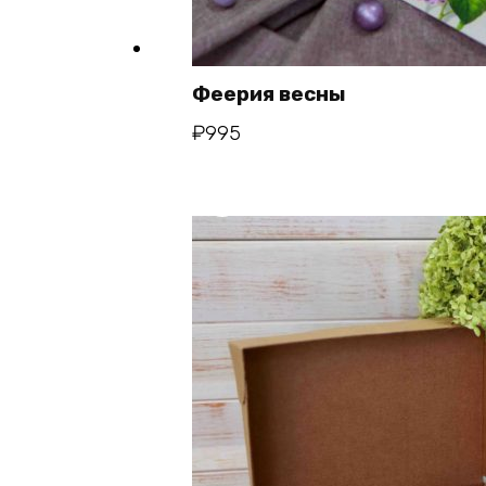
Феерия весны
В ко
₽
995