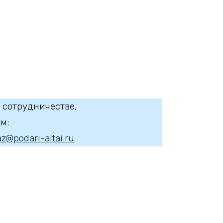
 сотрудничестве,
м:
z@podari-altai.ru