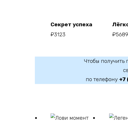
В
корзину
Секрет успеха
Лёгко
₽
3123
₽
568
Чтобы получить 
с
по телефону
+7