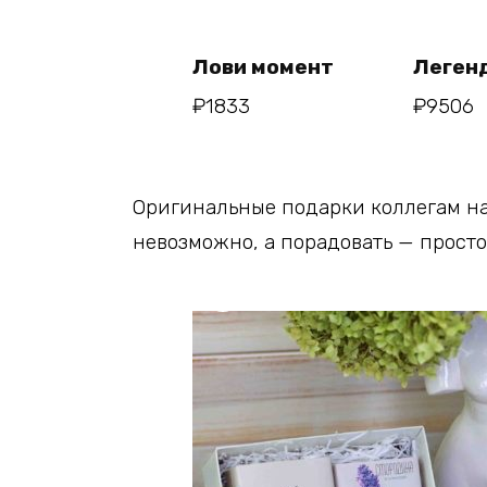
В
корзину
ко
Лови момент
Леген
₽
1833
₽
9506
Оригинальные подарки коллегам на
невозможно, а порадовать — просто