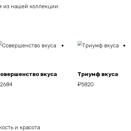
 из нашей коллекции.
В
В корзину
корзину
овершенство вкуса
Триумф вкуса
2684
₽
5820