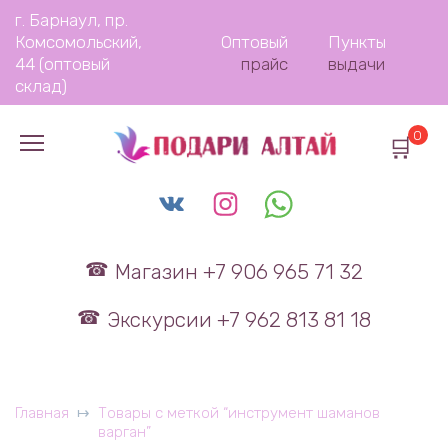
Перейти
г. Барнаул, пр.
к
Комсомольский,
Оптовый
Пункты
содержанию
44 (оптовый
прайс
выдачи
склад)
0
Магазин +7 906 965 71 32
Экскурсии +7 962 813 81 18
Главная
Товары с меткой “инструмент шаманов
варган”