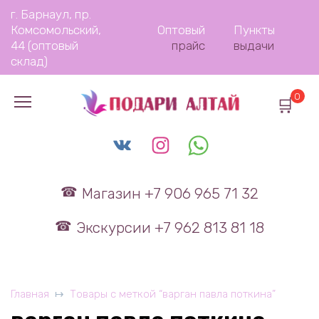
Перейти
г. Барнаул, пр.
к
Комсомольский,
Оптовый
Пункты
содержанию
44 (оптовый
прайс
выдачи
склад)
0
Магазин +7 906 965 71 32
Экскурсии +7 962 813 81 18
Главная
Товары с меткой “варган павла поткина”