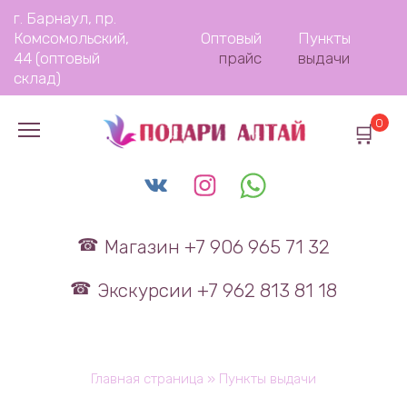
Перейти
г. Барнаул, пр.
к
Комсомольский,
Оптовый
Пункты
содержанию
44 (оптовый
прайс
выдачи
склад)
0
Магазин +7 906 965 71 32
Экскурсии +7 962 813 81 18
Главная страница
»
Пункты выдачи