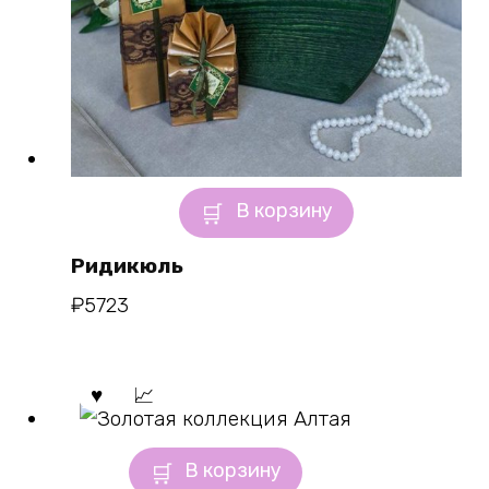
В корзину
Ридикюль
₽
5723
В корзину