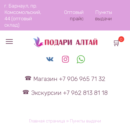
Перейти
г. Барнаул, пр.
к
Комсомольский,
Оптовый
Пункты
содержанию
44 (оптовый
прайс
выдачи
склад)
0
Магазин +7 906 965 71 32
Экскурсии +7 962 813 81 18
Главная страница
»
Пункты выдачи