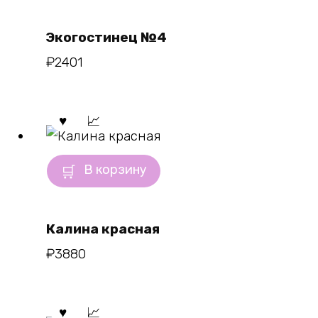
Экогостинец №4
₽
2401
В корзину
Калина красная
₽
3880