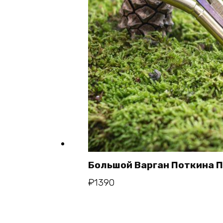
Большой Варган Поткина 
В кор
₽
1390