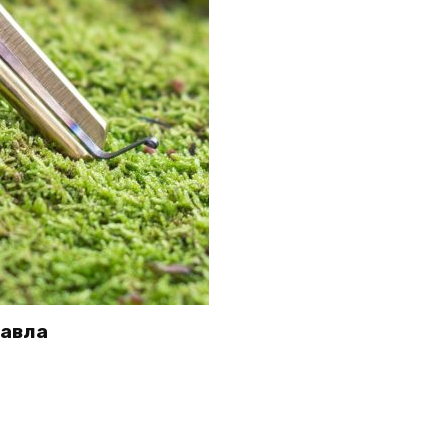
Павла
зину