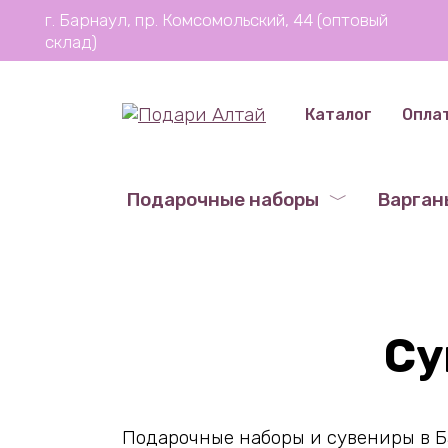
Перейти
г. Барнаул, пр. Комсомольский, 44 (оптовый
к
склад)
содержанию
Каталог
Опла
Подарочные наборы
Варган
Су
Подарочные наборы и сувениры в Б