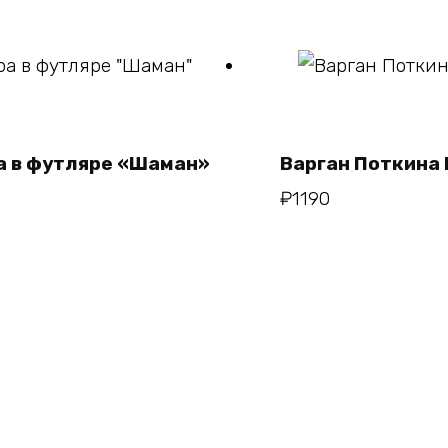
зину
а в футляре «Шаман»
Варган Поткина 
₽
1190