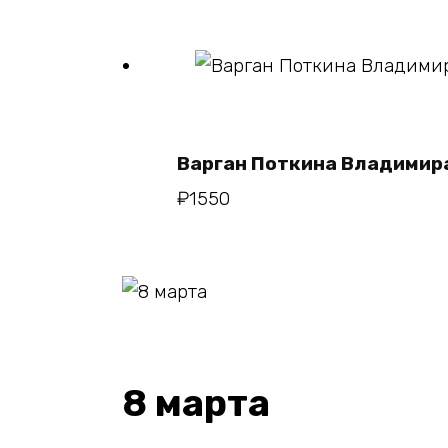
В кор
Варган Поткина Владимир
₽
1550
8 марта