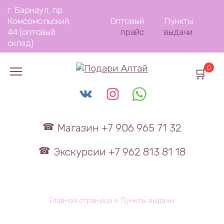
Перейти
г. Барнаул, пр.
к
Комсомольский,
Оптовый
Пункты
содержанию
44 (оптовый
прайс
выдачи
склад)
0
Магазин +7 906 965 71 32
Экскурсии +7 962 813 81 18
Главная страница
»
Пункты выдачи