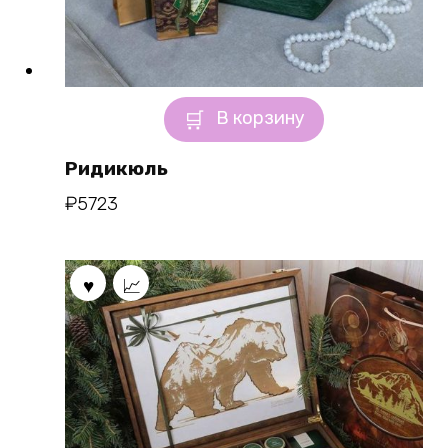
В корзину
Ридикюль
₽
5723