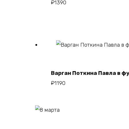
₽
1390
В корзин
Варган Поткина Павла в ф
₽
1190