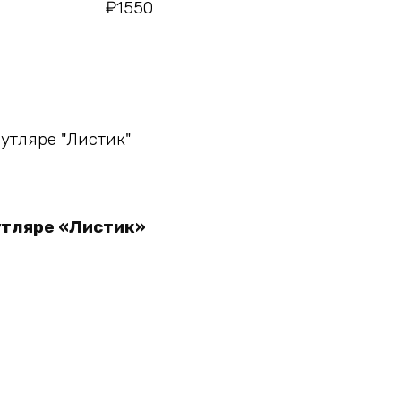
₽
1550
у
утляре «Листик»