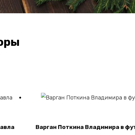
оры
В корзину
Павла
Варган Поткина Владимира в ф