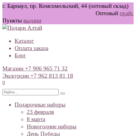
Перейти
г. Барнаул, пр. Комсомольский, 44 (оптовый склад)
к
Оптовый
прайс
содержанию
Пункты
выдачи
Каталог
Оплата заказа
Блог
Магазин +7 906 965 71 32
Экскурсии +7 962 813 81 18
0
Search
for:
Подарочные наборы
23 февраля
8 марта
Новогодние наборы
День Победы