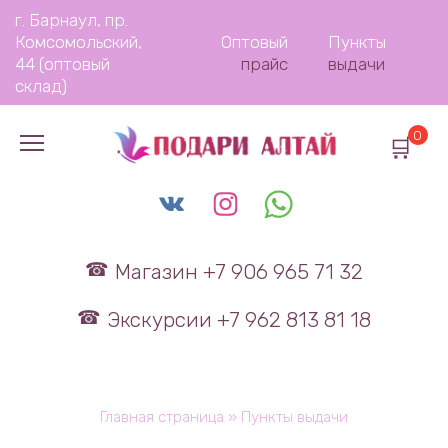
Перейти
г. Барнаул, пр.
к
Комсомольский,
Оптовый
Пункты
содержанию
44 (оптовый
прайс
выдачи
склад)
0
Магазин +7 906 965 71 32
Экскурсии +7 962 813 81 18
Главная страница
»
Пункты выдачи