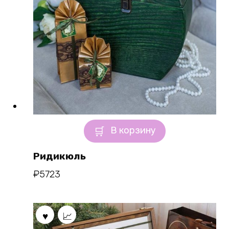
В корзину
Ридикюль
₽
5723