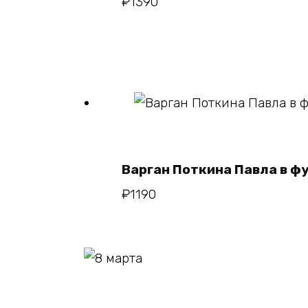
₽
1390
В корзин
Варган Поткина Павла в ф
₽
1190