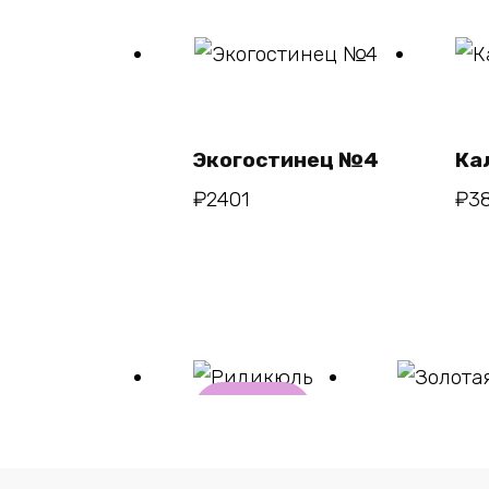
В
корзину
Экогостинец №4
Ка
₽
2401
₽
3
В
корзи
ну
Ридикюль
Золотая