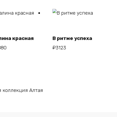
В
В
корзину
корзину
лина красная
В ритме успеха
880
₽
3123
В корзину
 коллекция Алтая