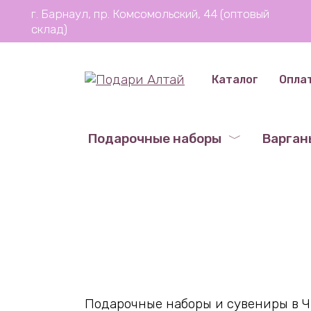
Перейти
г. Барнаул, пр. Комсомольский, 44 (оптовый
к
склад)
содержанию
Каталог
Опла
Подарочные наборы
Варган
Подарочные наборы и сувениры в Чи