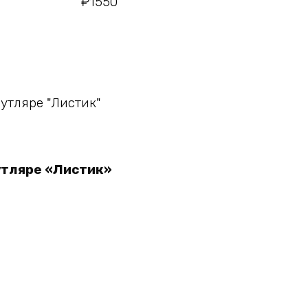
₽
1550
у
утляре «Листик»