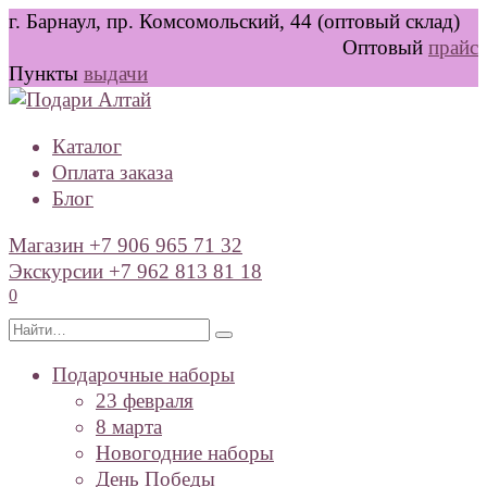
Перейти
г. Барнаул, пр. Комсомольский, 44 (оптовый склад)
к
Оптовый
прайс
содержанию
Пункты
выдачи
Каталог
Оплата заказа
Блог
Магазин +7 906 965 71 32
Экскурсии +7 962 813 81 18
0
Search
for:
Подарочные наборы
23 февраля
8 марта
Новогодние наборы
День Победы