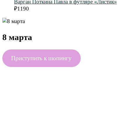
Варган Поткина Павла в футляре «Листик»
₽
1190
8 марта
Приступить к шопингу