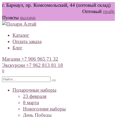
Перейти
г. Барнаул, пр. Комсомольский, 44 (оптовый склад)
к
Оптовый
прайс
содержанию
Пункты
выдачи
Каталог
Оплата заказа
Блог
Магазин +7 906 965 71 32
Экскурсии +7 962 813 81 18
0
Search
for:
Подарочные наборы
23 февраля
8 марта
Новогодние наборы
День Победы