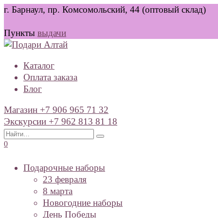
Перейти
г. Барнаул, пр. Комсомольский, 44 (оптовый склад)
к
содержанию
Пункты
выдачи
Каталог
Оплата заказа
Блог
Магазин +7 906 965 71 32
Экскурсии +7 962 813 81 18
Search
for:
0
Подарочные наборы
23 февраля
8 марта
Новогодние наборы
День Победы