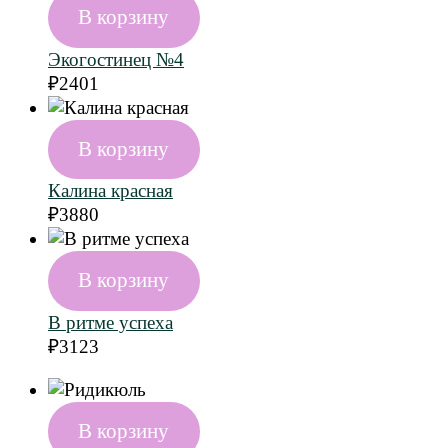
В корзину
Экогостинец №4
₽
2401
В корзину
Калина красная
₽
3880
В корзину
В ритме успеха
₽
3123
В корзину