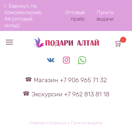
Перейти
г. Барнаул, пр.
к
Комсомольский,
Оптовый
Пункты
содержанию
44 (оптовый
прайс
выдачи
склад)
0
Магазин +7 906 965 71 32
Экскурсии +7 962 813 81 18
Главная страница
»
Пункты выдачи