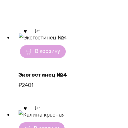
В корзину
Экогостинец №4
₽
2401