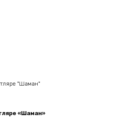
утляре «Шаман»