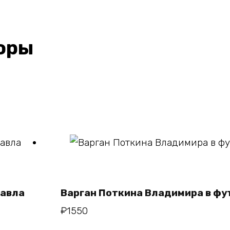
оры
В корзину
Павла
Варган Поткина Владимира в ф
₽
1550