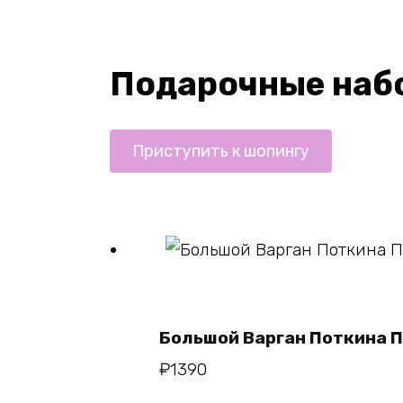
Подарочные наб
Приступить к шопингу
В корзину
Большой Варган Поткина 
₽
1390