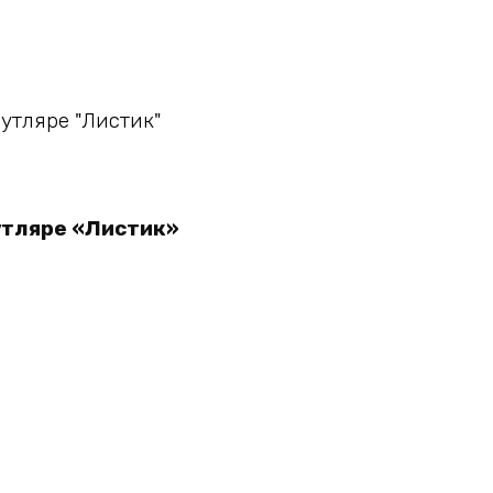
у
утляре «Листик»