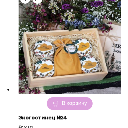
В корзину
Экогостинец №4
₽
2401