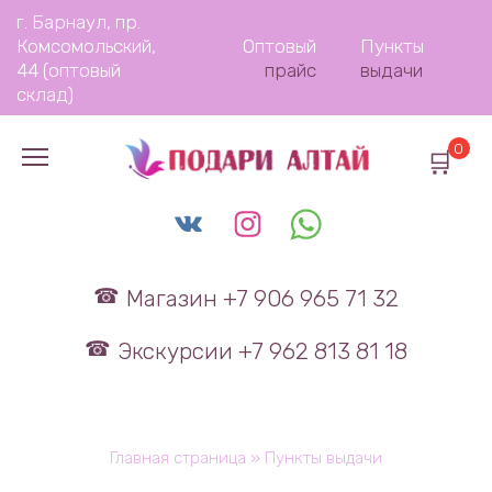
Перейти
г. Барнаул, пр.
к
Комсомольский,
Оптовый
Пункты
содержанию
44 (оптовый
прайс
выдачи
склад)
0
Магазин +7 906 965 71 32
Экскурсии +7 962 813 81 18
Главная страница
»
Пункты выдачи