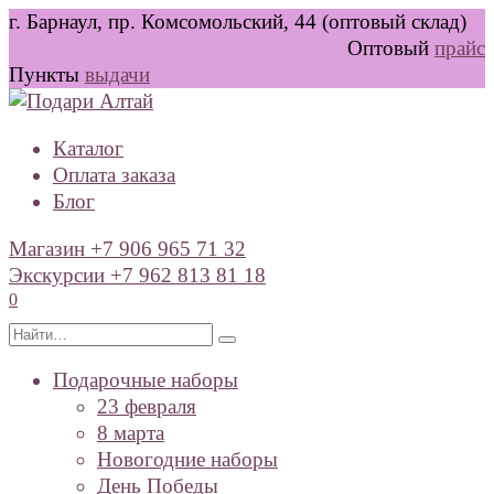
Перейти
г. Барнаул, пр. Комсомольский, 44 (оптовый склад)
к
Оптовый
прайс
содержанию
Пункты
выдачи
Каталог
Оплата заказа
Блог
Магазин +7 906 965 71 32
Экскурсии +7 962 813 81 18
0
Search
for:
Подарочные наборы
23 февраля
8 марта
Новогодние наборы
День Победы