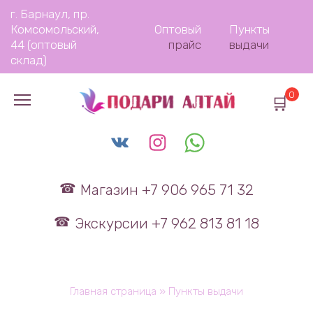
Перейти
г. Барнаул, пр.
к
Комсомольский,
Оптовый
Пункты
содержанию
44 (оптовый
прайс
выдачи
склад)
0
Магазин +7 906 965 71 32
Экскурсии +7 962 813 81 18
Главная страница
»
Пункты выдачи