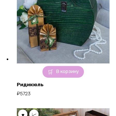
В корзину
Ридикюль
₽
5723