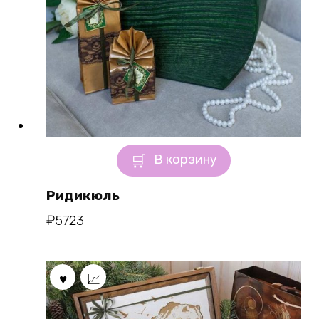
В корзину
Ридикюль
₽
5723