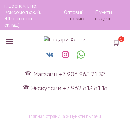
Перейти
г. Барнаул, пр.
к
Комсомольский,
Оптовый
Пункты
содержанию
44 (оптовый
прайс
выдачи
склад)
0
Магазин +7 906 965 71 32
Экскурсии +7 962 813 81 18
Главная страница
»
Пункты выдачи