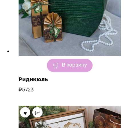
В корзину
Ридикюль
₽
5723