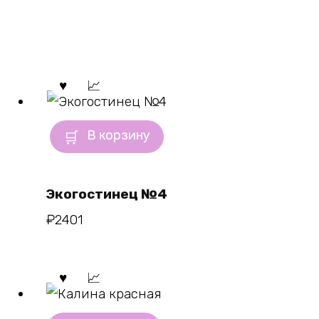
В корзину
Экогостинец №4
₽
2401