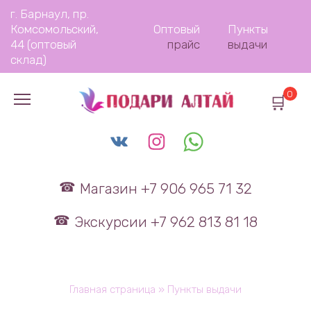
Перейти
г. Барнаул, пр.
к
Комсомольский,
Оптовый
Пункты
содержанию
44 (оптовый
прайс
выдачи
склад)
0
Магазин +7 906 965 71 32
Экскурсии +7 962 813 81 18
Главная страница
»
Пункты выдачи