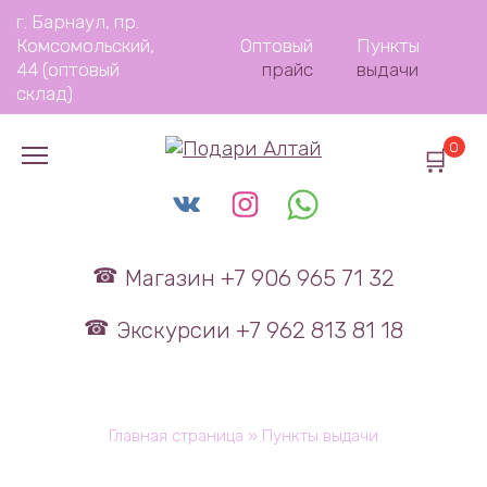
Перейти
г. Барнаул, пр.
к
Комсомольский,
Оптовый
Пункты
содержанию
44 (оптовый
прайс
выдачи
склад)
0
Магазин +7 906 965 71 32
Экскурсии +7 962 813 81 18
Главная страница
»
Пункты выдачи