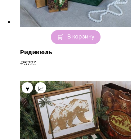
В корзину
Ридикюль
₽
5723