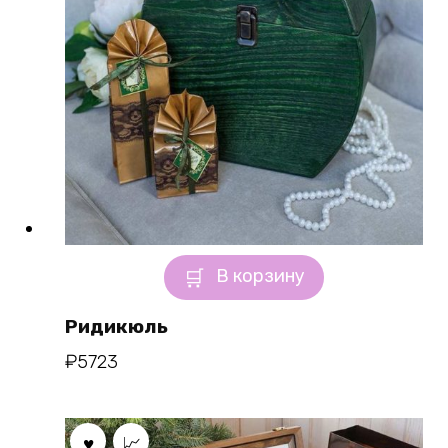
В корзину
Ридикюль
₽
5723