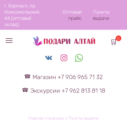
Перейти
г. Барнаул, пр.
к
Комсомольский,
Оптовый
Пункты
содержанию
44 (оптовый
прайс
выдачи
склад)
0
Магазин +7 906 965 71 32
Экскурсии +7 962 813 81 18
Главная страница
»
Пункты выдачи