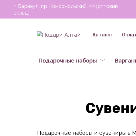
Перейти
г. Барнаул, пр. Комсомольский, 44 (оптовый
к
склад)
содержанию
Каталог
Опла
Подарочные наборы
Варган
Сувен
Подарочные наборы и сувениры в М