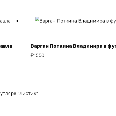
В корзину
Павла
Варган Поткина Владимира в ф
₽
1550
у