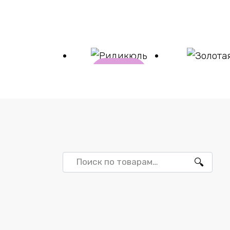
В
корзи
ну
Ридикюль
Золотая
₽
5723
₽
11470
Искать: