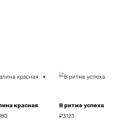
В
В
корзину
корзину
лина красная
В ритме успеха
880
₽
3123