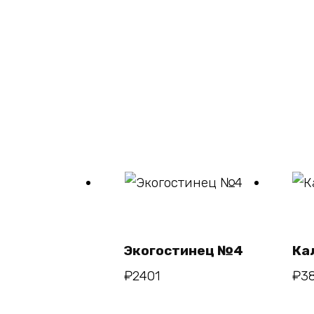
В
корзину
Экогостинец №4
Ка
₽
2401
₽
3