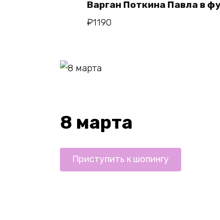
Варган Поткина Павла в ф
₽
1190
8 марта
Приступить к шопингу