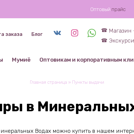
Оптовый
прайс
Магазин 
та заказа
Блог
Экскурси
ы
Мумиё
Оптовикам и корпоративным кл
Главная страница
»
Пункты выдачи
иры в Минеральных
инеральных Водах можно купить в нашем интерне