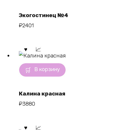
Экогостинец №4
₽
2401
В корзину
Калина красная
₽
3880