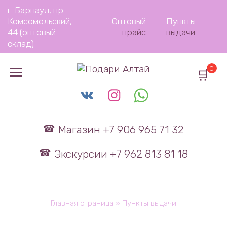
Перейти
г. Барнаул, пр.
к
Комсомольский,
Оптовый
Пункты
содержанию
44 (оптовый
прайс
выдачи
склад)
0
Магазин +7 906 965 71 32
Экскурсии +7 962 813 81 18
Главная страница
»
Пункты выдачи