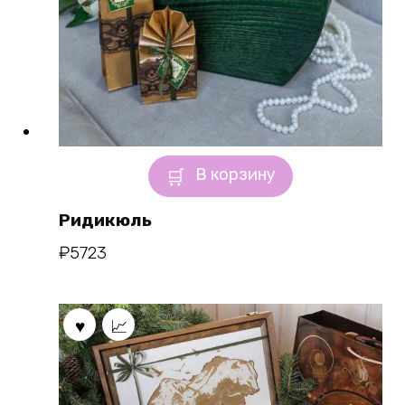
В корзину
Ридикюль
₽
5723