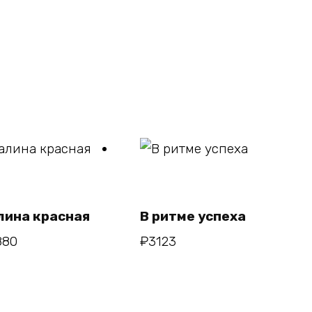
В
В
корзину
корзину
лина красная
В ритме успеха
880
₽
3123