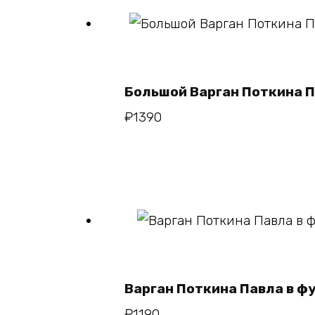
В корзину
Большой Варган Поткина 
₽
1390
В корзин
Варган Поткина Павла в ф
₽
1190