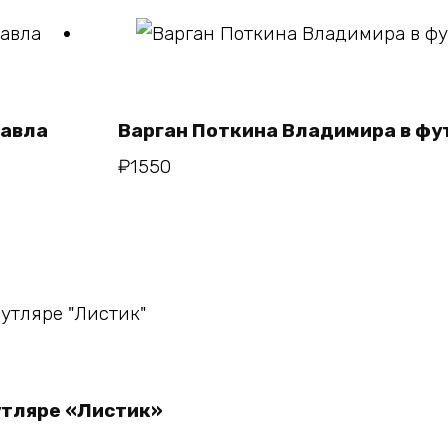
В корзину
Павла
Варган Поткина Владимира в ф
₽
1550
у
утляре «Листик»