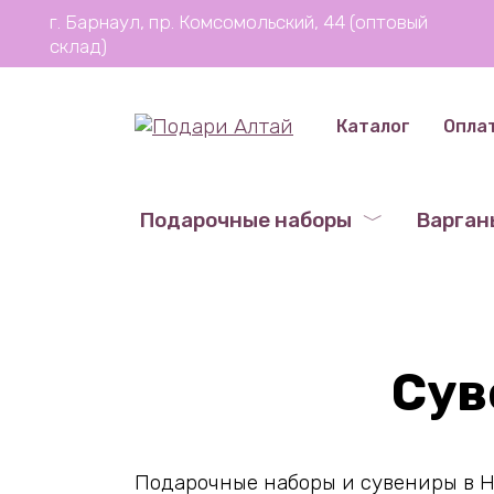
Перейти
г. Барнаул, пр. Комсомольский, 44 (оптовый
к
склад)
содержанию
Каталог
Опла
Подарочные наборы
Варган
Сув
Подарочные наборы и сувениры в Н