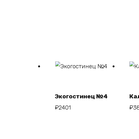
В
корзину
Экогостинец №4
Ка
₽
2401
₽
3