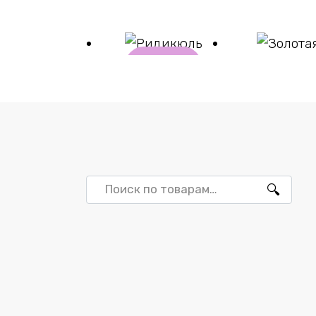
В
корзи
ну
Ридикюль
Золотая
₽
5723
₽
11470
Искать: