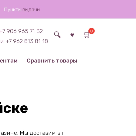
Пункты
выдачи
+7 906 965 71 32
0
и +7 962 813 81 18
иентам
Сравнить товары
йске
зине. Мы доставим в г.