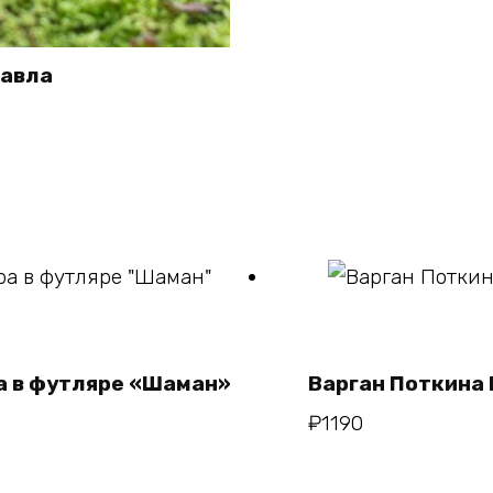
Павла
зину
зину
а в футляре «Шаман»
Варган Поткина 
₽
1190