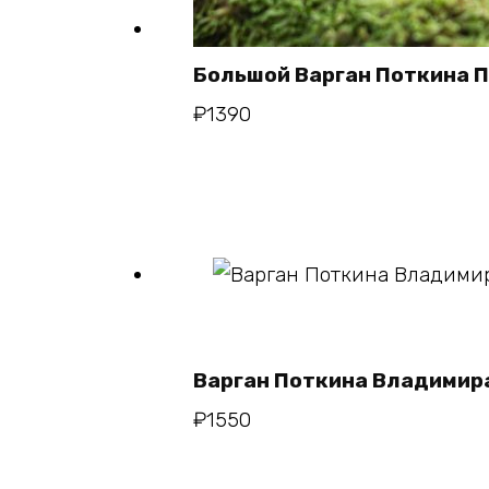
Большой Варган Поткина 
В кор
₽
1390
В кор
Варган Поткина Владимир
₽
1550