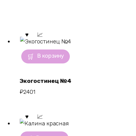
В корзину
Экогостинец №4
₽
2401