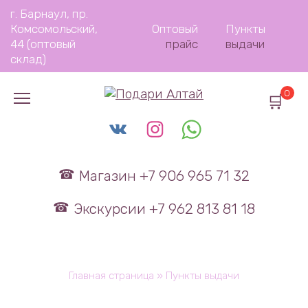
Перейти
г. Барнаул, пр.
к
Комсомольский,
Оптовый
Пункты
содержанию
44 (оптовый
прайс
выдачи
склад)
0
Магазин +7 906 965 71 32
Экскурсии +7 962 813 81 18
Главная страница
»
Пункты выдачи