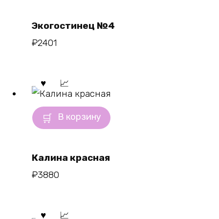
Экогостинец №4
₽
2401
В корзину
Калина красная
₽
3880