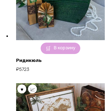
В корзину
Ридикюль
₽
5723