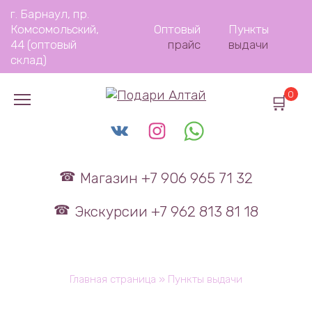
Перейти
г. Барнаул, пр.
к
Комсомольский,
Оптовый
Пункты
содержанию
44 (оптовый
прайс
выдачи
склад)
0
Магазин +7 906 965 71 32
Экскурсии +7 962 813 81 18
Главная страница
»
Пункты выдачи