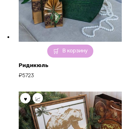
В корзину
Ридикюль
₽
5723