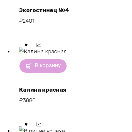
Экогостинец №4
₽
2401
В корзину
Калина красная
₽
3880