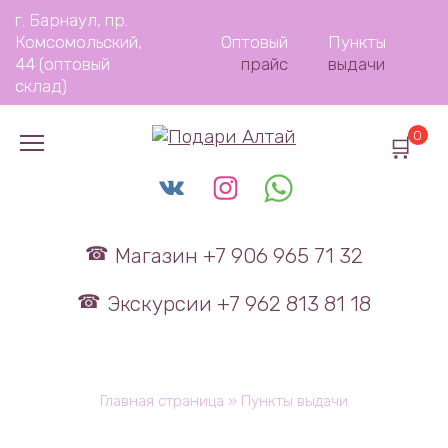
Перейти
г. Барнаул, пр.
к
Комсомольский,
Оптовый
Пункты
содержанию
44 (оптовый
прайс
выдачи
склад)
0
Магазин +7 906 965 71 32
Экскурсии +7 962 813 81 18
Главная страница
»
Пункты выдачи