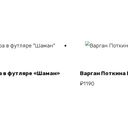
зину
зину
а в футляре «Шаман»
Варган Поткина 
₽
1190