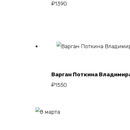
В кор
₽
1390
В кор
Варган Поткина Владимир
₽
1550