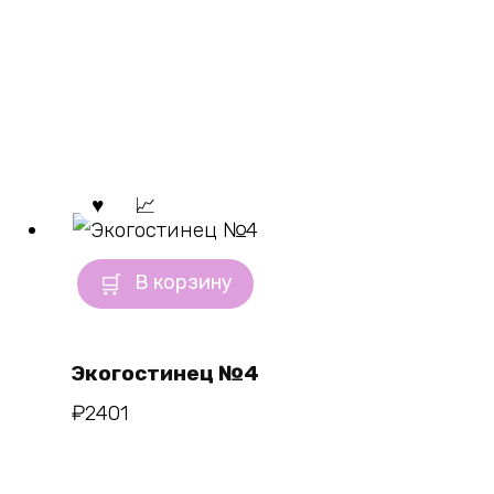
В корзину
Экогостинец №4
₽
2401