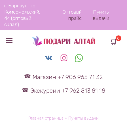
Перейти
г. Барнаул, пр.
к
Комсомольский,
Оптовый
Пункты
содержанию
44 (оптовый
прайс
выдачи
склад)
0
Магазин +7 906 965 71 32
Экскурсии +7 962 813 81 18
Главная страница
»
Пункты выдачи