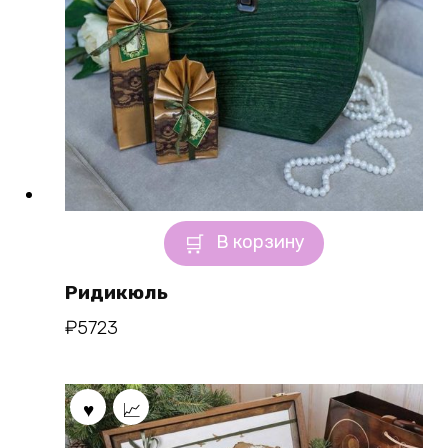
В корзину
Ридикюль
₽
5723