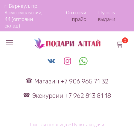
Перейти
г. Барнаул, пр.
к
Комсомольский,
Оптовый
Пункты
содержанию
44 (оптовый
прайс
выдачи
склад)
0
Магазин +7 906 965 71 32
Экскурсии +7 962 813 81 18
Главная страница
»
Пункты выдачи