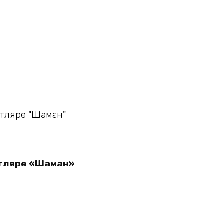
утляре «Шаман»