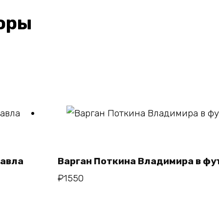
оры
В корзину
Павла
Варган Поткина Владимира в ф
₽
1550