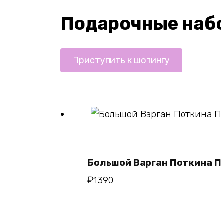
Подарочные наб
Приступить к шопингу
В корзину
Большой Варган Поткина 
₽
1390