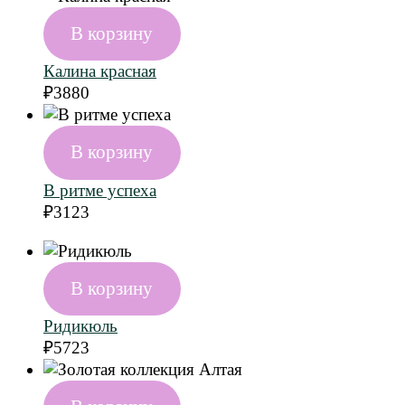
В корзину
Калина красная
₽
3880
В корзину
В ритме успеха
₽
3123
В корзину
Ридикюль
₽
5723