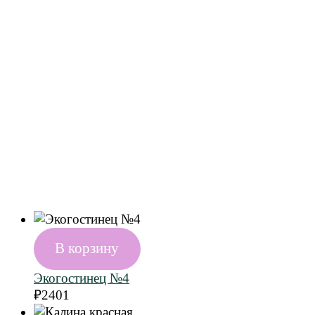
В корзину
Экогостинец №4
₽
2401