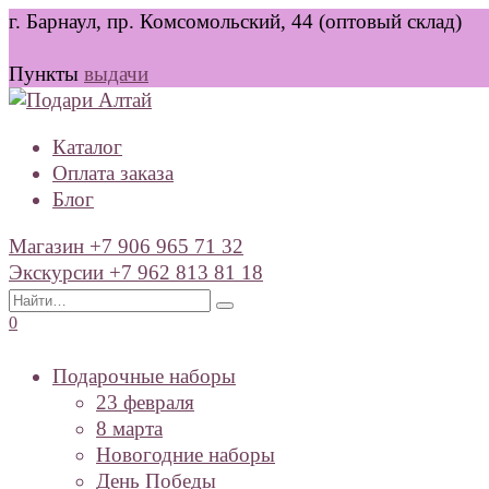
Перейти
г. Барнаул, пр. Комсомольский, 44 (оптовый склад)
к
содержанию
Пункты
выдачи
Каталог
Оплата заказа
Блог
Магазин +7 906 965 71 32
Экскурсии +7 962 813 81 18
Search
for:
0
Подарочные наборы
23 февраля
8 марта
Новогодние наборы
День Победы