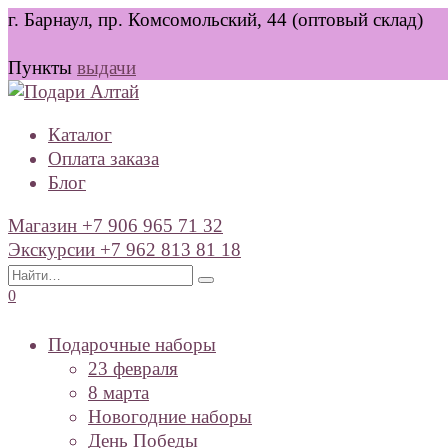
Перейти
г. Барнаул, пр. Комсомольский, 44 (оптовый склад)
к
содержанию
Пункты
выдачи
Каталог
Оплата заказа
Блог
Магазин +7 906 965 71 32
Экскурсии +7 962 813 81 18
Search
for:
0
Подарочные наборы
23 февраля
8 марта
Новогодние наборы
День Победы