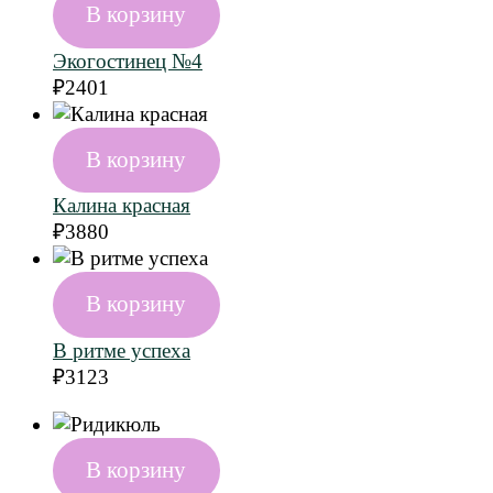
В корзину
Экогостинец №4
₽
2401
В корзину
Калина красная
₽
3880
В корзину
В ритме успеха
₽
3123
В корзину